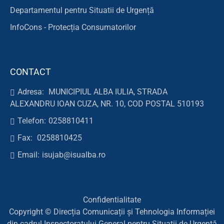
Departamentul pentru Situatii de Urgență
InfoCons - Protecția Consumatorilor
CONTACT
Adresa:
MUNICIPIUL ALBA IULIA, STRADA
ALEXANDRU IOAN CUZA, NR. 10, COD POSTAL 510193
Telefon:
0258810411
Fax:
0258810425
Email:
isujab@isualba.ro
Confidentialitate
Copyright © Direcția Comunicații și Tehnologia Informației
din cadrul Inspectoratului General pentru Situații de Urgență