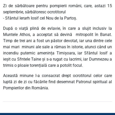
Zi de sărbătoare pentru pompierii români, care, astazi 15
septembrie, sărbătoresc ocrotitorul
- Sfântul Ierarh Iosif cel Nou de la Partoș.
După o viață plină de evlavie, în care a slujit inclusiv la
Muntele Athos, a acceptat să devină mitropolit în Banat.
Timp de trei ani a fost un păstor devotat, iar una dintre cele
mai mari minuni ale sale a rămas în istorie, atunci când un
incendiu puternic amenința Timișoara, iar Sfântul Iosif a
ieșit cu Sfntele Taine și s-a rugat cu lacrimi, iar Dumnezeu a
trimis o ploaie torențială care a potolit focul.
Această minune l-a consacrat drept ocrotitorul celor care
luptă zi de zi cu făcările find desemnat Patronul spiritual al
Pompierilor din România.